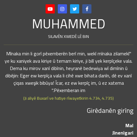
MUHAMMED
SILAVÊN XWEDÊ LÊ BIN
"Mînaka min li gorî pêxemberên berî min, wekî mînaka zilamekî
ye ku xaniyek ava kiriye û temam kiriye, ji bilî yek kerpîçeke vala.
Dema ku mirov xanî dibînin, heyranê bedewiya wî dimînin û
dibêjin: Eger ew kerpîça vala li cihê xwe bihata danîn, dê ev xanî
çiqas xweşik bibûya! Îcar, ez ew kerpîç im, û ez xatema
Pêxemberan im."
(Ji aliyê Buxarî ve hatiye rîwayetkirin 4.734, 4.735)
Girêdanên girîng
Mal
Jînenîgarî