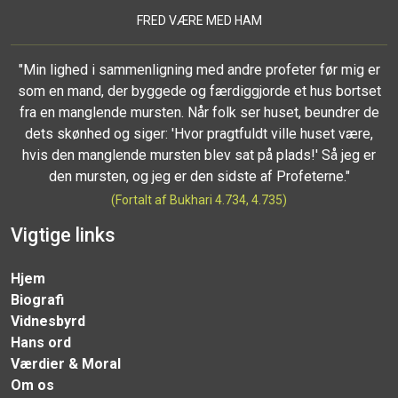
FRED VÆRE MED HAM
"Min lighed i sammenligning med andre profeter før mig er
som en mand, der byggede og færdiggjorde et hus bortset
fra en manglende mursten. Når folk ser huset, beundrer de
dets skønhed og siger: 'Hvor pragtfuldt ville huset være,
hvis den manglende mursten blev sat på plads!' Så jeg er
den mursten, og jeg er den sidste af Profeterne."
(Fortalt af Bukhari 4.734, 4.735)
Vigtige links
Hjem
Biografi
Vidnesbyrd
Hans ord
Værdier & Moral
Om os