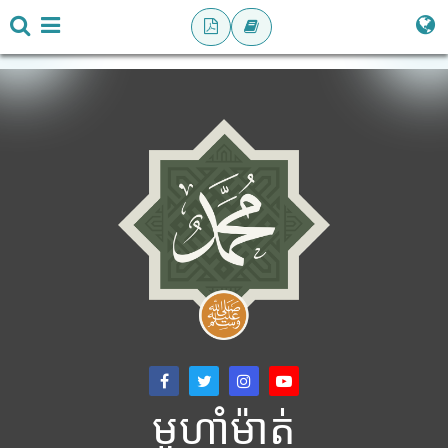
មូហាំម៉ាត់