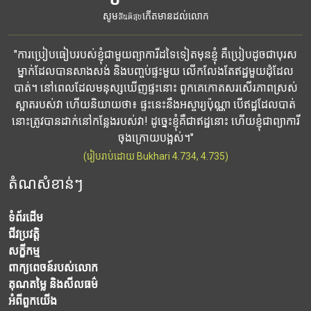
សូមสันติสุขកើតមានដល់លោក
"ការប្រៀបធៀបរបស់ខ្ញុំជាមួយព្យាការីដទៃទៀតមុនខ្ញុំ គឺប្រៀបដូចជាបុរស
ម្នាក់ដែលបានសាងសង់ និងបញ្ចប់ផ្ទះមួយ លើកលែងតែឥដ្ឋមួយដុំដែល
បាត់។ នៅពេលដែលមនុស្សឃើញផ្ទះនោះ ពួកគេកោតសរសើរភាពស្រស់
ស្អាតរបស់វា ហើយនិយាយថា៖ ផ្ទះនេះនឹងអស្ចារ្យប៉ុណ្ណា បើឥដ្ឋដែលបាត់
នោះត្រូវបានដាក់នៅកន្លែងរបស់វា! ដូច្នេះខ្ញុំគឺជាឥដ្ឋនោះ ហើយខ្ញុំជាព្យាការី
ចុងក្រោយបង្អស់។"
(រៀបរាប់ដោយ Bukhari 4.734, 4.735)
តំណសំខាន់ៗ
ទំព័រដើម
ជីវប្រវត្តិ
សក្ខីកម្ម
ពាក្យពេចន៍របស់លោក
គុណតម្លៃ និងសីលធម៌
អំពី​ពួក​យើង