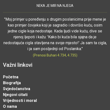
NEKA JE MIR NA NJEGA
"Moj primjer u poređenju s drugim poslanicima prije mene je
kao primjer čovjeka koji je sagradio i dovršio kuću, osim
jedne cigle koja nedostaje. Kada ljudi vide kuću, dive se
njenoj ljepoti i kažu: 'Kako bi kuća bila sjajna da je
nedostajuća cigla stavljena na svoje mjesto!' Ja sam ta cigla,
i ja sam posljednji od Poslanika."
(Prenosi Buhari 4.734, 4.735)
Važni linkovi
Početna
Biografija
Svjedočanstva
Njegovi citati
Vrijednosti i moral
O nama