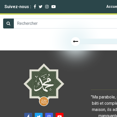
Suivez-nous :
Accue
"Ma parabole, 
bâti et compl
maison, ils a
manquante 