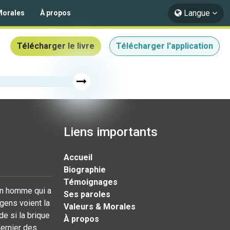
Langue
Morales
À propos
Télécharger le livre
Télécharger l'application
Liens importants
Accueil
Biographie
Témoignages
'un homme qui a
Ses paroles
gens voient la
Valeurs & Morales
e si la brique
À propos
dernier des