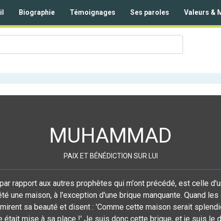
il
Biographie
Témoignages
Ses paroles
Valeurs & 
MUHAMMAD
PAIX ET BÉNÉDICTION SUR LUI
par rapport aux autres prophètes qui m'ont précédé, est celle d
été une maison, à l'exception d'une brique manquante. Quand les 
dmirent sa beauté et disent : 'Comme cette maison serait splendid
était mise à sa place !' Je suis donc cette brique, et je suis le 