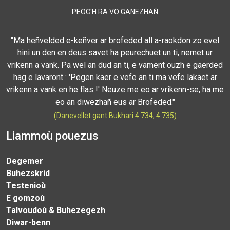
PEOC'H RA VO GANEZHAÑ
"Ma heñvelded e-keñver ar brofeded all a-raokdon zo evel
hini un den en deus savet ha peurechuet un ti, nemet ur
vrikenn a vank. Pa wel an dud an ti, e vament ouzh e gaerded
hag e lavaront : 'Pegen kaer e vefe an ti ma vefe lakaet ar
vrikenn a vank en he flas !' Neuze me eo ar vrikenn-se, ha me
eo an diwezhañ eus ar Brofeded."
(Danevellet gant Bukhari 4.734, 4.735)
Liammoù pouezus
Degemer
Buhezskrid
Testenioù
E gomzoù
Talvoudoù & Buhezegezh
Diwar-benn