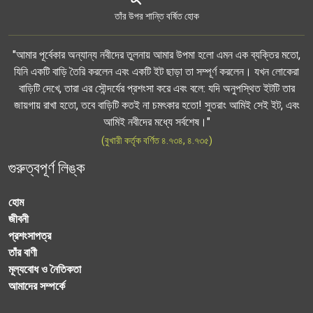
তাঁর উপর শান্তি বর্ষিত হোক
"আমার পূর্বেকার অন্যান্য নবীদের তুলনায় আমার উপমা হলো এমন এক ব্যক্তির মতো,
যিনি একটি বাড়ি তৈরি করলেন এবং একটি ইট ছাড়া তা সম্পূর্ণ করলেন। যখন লোকেরা
বাড়িটি দেখে, তারা এর সৌন্দর্যের প্রশংসা করে এবং বলে: যদি অনুপস্থিত ইটটি তার
জায়গায় রাখা হতো, তবে বাড়িটি কতই না চমৎকার হতো! সুতরাং আমিই সেই ইট, এবং
আমিই নবীদের মধ্যে সর্বশেষ।"
(বুখারী কর্তৃক বর্ণিত ৪.৭৩৪, ৪.৭৩৫)
গুরুত্বপূর্ণ লিঙ্ক
হোম
জীবনী
প্রশংসাপত্র
তাঁর বাণী
মূল্যবোধ ও নৈতিকতা
আমাদের সম্পর্কে