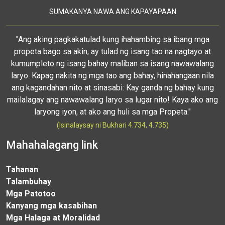
SUMAKANYA NAWA ANG KAPAYAPAAN
"Ang aking pagkakatulad kung ihahambing sa ibang mga
propeta bago sa akin, ay tulad ng isang tao na nagtayo at
kumumpleto ng isang bahay maliban sa isang nawawalang
laryo. Kapag nakita ng mga tao ang bahay, hinahangaan nila
ang kagandahan nito at sinasabi: Kay ganda ng bahay kung
mailalagay ang nawawalang laryo sa lugar nito! Kaya ako ang
laryong iyon, at ako ang huli sa mga Propeta."
(Isinalaysay ni Bukhari 4.734, 4.735)
Mahahalagang link
Tahanan
Talambuhay
Mga Patotoo
Kanyang mga kasabihan
Mga Halaga at Moralidad