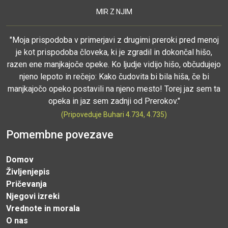
MIR Z NJIM
"Moja prispodoba v primerjavi z drugimi preroki pred menoj
je kot prispodoba človeka, ki je zgradil in dokončal hišo,
razen ene manjkajoče opeke. Ko ljudje vidijo hišo, občudujejo
njeno lepoto in rečejo: Kako čudovita bi bila hiša, če bi
manjkajočo opeko postavili na njeno mesto! Torej jaz sem ta
opeka in jaz sem zadnji od Prerokov."
(Pripoveduje Buhari 4.734, 4.735)
Pomembne povezave
Domov
Življenjepis
Pričevanja
Njegovi izreki
Vrednote in morala
O nas