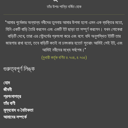
তাঁর উপর শান্তি বর্ষিত হোক
"আমার পূর্বেকার অন্যান্য নবীদের তুলনায় আমার উপমা হলো এমন এক ব্যক্তির মতো,
যিনি একটি বাড়ি তৈরি করলেন এবং একটি ইট ছাড়া তা সম্পূর্ণ করলেন। যখন লোকেরা
বাড়িটি দেখে, তারা এর সৌন্দর্যের প্রশংসা করে এবং বলে: যদি অনুপস্থিত ইটটি তার
জায়গায় রাখা হতো, তবে বাড়িটি কতই না চমৎকার হতো! সুতরাং আমিই সেই ইট, এবং
আমিই নবীদের মধ্যে সর্বশেষ।"
(বুখারী কর্তৃক বর্ণিত ৪.৭৩৪, ৪.৭৩৫)
গুরুত্বপূর্ণ লিঙ্ক
হোম
জীবনী
প্রশংসাপত্র
তাঁর বাণী
মূল্যবোধ ও নৈতিকতা
আমাদের সম্পর্কে