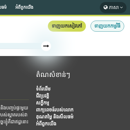
ភាសា
លធម៌
អំពី​ពួក​យើង
ទាញយកសៀវភៅ
ទាញយកកម្មវិធី
តំណសំខាន់ៗ
ទំព័រដើម
ជីវប្រវត្តិ
សក្ខីកម្ម
និងបញ្ចប់ផ្ទះមួយ
ពាក្យពេចន៍របស់លោក
ស់ស្អាតរបស់វា
គុណតម្លៃ និងសីលធម៌
ខ្ញុំគឺជាឥដ្ឋនោះ
អំពី​ពួក​យើង