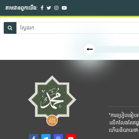
តាមដានពួកយើង:
"ការប្រៀបធៀបរបស
លើកលែងតែឥដ្ឋ
ហើយនិយាយថា៖ ផ្ទ