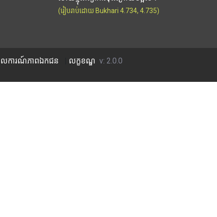
(រៀបរាប់ដោយ Bukhari 4.734, 4.735)
លការណ៍​ភាព​ឯកជន
|
លក្ខខណ្ឌ
v: 2.0.0