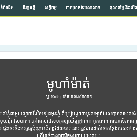
ទំព័រដើម
ជីវប្រវត្តិ
សក្ខីកម្ម
ពាក្យពេចន៍របស់លោក
គុណតម្លៃ និងសី
មូហាំម៉ាត់
សូមสันติสุขកើតមានដល់លោក
់ខ្ញុំជាមួយព្យាការីដទៃទៀតមុនខ្ញុំ គឺប្រៀបដូចជាបុរសម្នាក់ដែលបានសាងសង់ 
មួយដុំដែលបាត់។ នៅពេលដែលមនុស្សឃើញផ្ទះនោះ ពួកគេកោតសរសើរភាពស្រ
ះនេះនឹងអស្ចារ្យប៉ុណ្ណា បើឥដ្ឋដែលបាត់នោះត្រូវបានដាក់នៅកន្លែងរបស់វា! ដូច្នេះ
ហើយខ្ញុំជាព្យាការីចុងក្រោយបង្អស់។"