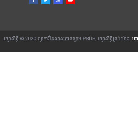
រក្សាសិទ្ធិ © 2020 ព្យាការីនៃសាសនាឥស្លាម PBUH, រក្សាសិទ្ធិគ្រប់យ៉ាង
គោ