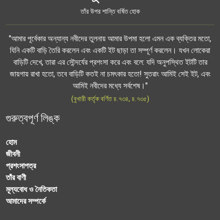
তাঁর উপর শান্তি বর্ষিত হোক
"আমার পূর্বেকার অন্যান্য নবীদের তুলনায় আমার উপমা হলো এমন এক ব্যক্তির মতো,
যিনি একটি বাড়ি তৈরি করলেন এবং একটি ইট ছাড়া তা সম্পূর্ণ করলেন। যখন লোকেরা
বাড়িটি দেখে, তারা এর সৌন্দর্যের প্রশংসা করে এবং বলে: যদি অনুপস্থিত ইটটি তার
জায়গায় রাখা হতো, তবে বাড়িটি কতই না চমৎকার হতো! সুতরাং আমিই সেই ইট, এবং
আমিই নবীদের মধ্যে সর্বশেষ।"
(বুখারী কর্তৃক বর্ণিত ৪.৭৩৪, ৪.৭৩৫)
গুরুত্বপূর্ণ লিঙ্ক
হোম
জীবনী
প্রশংসাপত্র
তাঁর বাণী
মূল্যবোধ ও নৈতিকতা
আমাদের সম্পর্কে