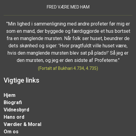
FRED VÆRE MED HAM
"Min lighed i sammenligning med andre profeter før mig er
som en mand, der byggede og færdiggjorde et hus bortset
fra en manglende mursten. Når folk ser huset, beundrer de
dets skønhed og siger: 'Hvor pragtfuldt ville huset være,
hvis den manglende mursten blev sat på plads!' Så jeg er
den mursten, og jeg er den sidste af Profeterne."
(Fortalt af Bukhari 4.734, 4.735)
Vigtige links
Hjem
Biografi
Vidnesbyrd
Hans ord
Værdier & Moral
Om os