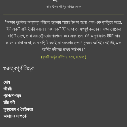
তাঁর উপর শান্তি বর্ষিত হোক
"আমার পূর্বেকার অন্যান্য নবীদের তুলনায় আমার উপমা হলো এমন এক ব্যক্তির মতো,
যিনি একটি বাড়ি তৈরি করলেন এবং একটি ইট ছাড়া তা সম্পূর্ণ করলেন। যখন লোকেরা
বাড়িটি দেখে, তারা এর সৌন্দর্যের প্রশংসা করে এবং বলে: যদি অনুপস্থিত ইটটি তার
জায়গায় রাখা হতো, তবে বাড়িটি কতই না চমৎকার হতো! সুতরাং আমিই সেই ইট, এবং
আমিই নবীদের মধ্যে সর্বশেষ।"
(বুখারী কর্তৃক বর্ণিত ৪.৭৩৪, ৪.৭৩৫)
গুরুত্বপূর্ণ লিঙ্ক
হোম
জীবনী
প্রশংসাপত্র
তাঁর বাণী
মূল্যবোধ ও নৈতিকতা
আমাদের সম্পর্কে