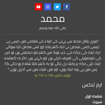
محمد
صلی اللہ علیہ وسلم
"میری مثال مجھ سے پہلے کے انبیاء کے مقابلے میں ایسی ہے
جیسے کسی شخص نے ایک گھر بنایا اور اسے مکمل کیا سوائے
ایک اینٹ کی جگہ کے۔ جب لوگ اس گھر کو دیکھتے ہیں تو اس
کی خوبصورتی کی تعریف کرتے ہیں اور کہتے ہیں: اگر یہ گمشدہ
اینٹ اپنی جگہ پر رکھ دی جائے تو یہ گھر کتنا شاندار ہو جائے گا!
پس میں ہی وہ اینٹ ہوں، اور میں انبیاء میں سے آخری ہوں۔"
(روایت بخاری 4.734، 4.735)
اہم لنکس
صفحہ اول
سیرت