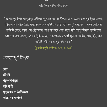
তাঁর উপর শান্তি বর্ষিত হোক
"আমার পূর্বেকার অন্যান্য নবীদের তুলনায় আমার উপমা হলো এমন এক ব্যক্তির মতো,
যিনি একটি বাড়ি তৈরি করলেন এবং একটি ইট ছাড়া তা সম্পূর্ণ করলেন। যখন লোকেরা
বাড়িটি দেখে, তারা এর সৌন্দর্যের প্রশংসা করে এবং বলে: যদি অনুপস্থিত ইটটি তার
জায়গায় রাখা হতো, তবে বাড়িটি কতই না চমৎকার হতো! সুতরাং আমিই সেই ইট, এবং
আমিই নবীদের মধ্যে সর্বশেষ।"
(বুখারী কর্তৃক বর্ণিত ৪.৭৩৪, ৪.৭৩৫)
গুরুত্বপূর্ণ লিঙ্ক
হোম
জীবনী
প্রশংসাপত্র
তাঁর বাণী
মূল্যবোধ ও নৈতিকতা
আমাদের সম্পর্কে