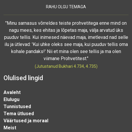
RAHU OLGU TEMAGA
"Minu sarnasus võrreldes teiste prohvetitega enne mind on
nagu mees, kes ehitas ja lõpetas maja, välja arvatud üks
puuduv tellis. Kui inimesed näevad maja, imetlevad nad selle
ilu ja ütlevad: 'Kui uhke oleks see maja, kui puuduv tellis oma
kohale pandaks!' Nii et mina olen see tellis ja ma olen
viimane Prohvetitest."
(Jutustanud Bukhari 4.734, 4.735)
Olulised lingid
Avaleht
Elulugu
Tunnistused
Tema ütlused
Väärtused ja moraal
Meist