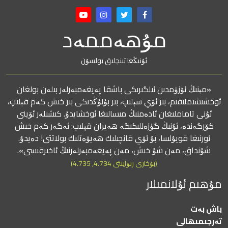
مۇھەممەد
ئۇنىڭغا تىنچلىق بولسۇن
«مېنىڭ ئۆزۈمدىن ئىلگىرىكى باشقا پەيغەمبەرلەر بىلەن بولغان
ئوخشىشىملىقىم، بىر ئۆي سېلىپ، بىر بۇلۇڭدىكى بىر خىش كەم قېلىپ،
ئۇنى تاماملىغان ئادەمنىڭ مىسالىغا ئوخشايدۇ. كىشىلەر ئۆينى
كۆرگەندە، ئۇنىڭ گۈزەللىكىگە ھەيران قېلىپ: ئەگەر كەم خىش
ئورنىغا قويۇلسا، بۇ ئۆي قانچىلىك ھەيۋەتلىك بولاتتى! دەيدۇ.
شۇنداق، مەن شۇ خىش، مەن پەيغەمبەرلەرنىڭ ئاخىرقىسى».
(بۇخارى رىۋايىتى 4.734, 4.735)
مۇھىم ئۇلانمىلار
باش بەت
تەرجىمىھالى