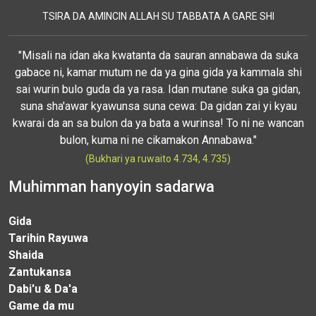
TSIRA DA AMINCIN ALLAH SU TABBATA A GARE SHI
"Misali na idan aka kwatanta da sauran annabawa da suka
gabace ni, kamar mutum ne da ya gina gida ya kammala shi
sai wurin bulo guda da ya rasa. Idan mutane suka ga gidan,
suna sha'awar kyawunsa suna cewa: Da gidan zai yi kyau
kwarai da an sa bulon da ya bata a wurinsa! To ni ne wancan
bulon, kuma ni ne cikamakon Annabawa."
(Bukhari ya ruwaito 4.734, 4.735)
Muhimman hanyoyin sadarwa
Gida
Tarihin Rayuwa
Shaida
Zantukansa
Dabi'u & Da'a
Game da mu