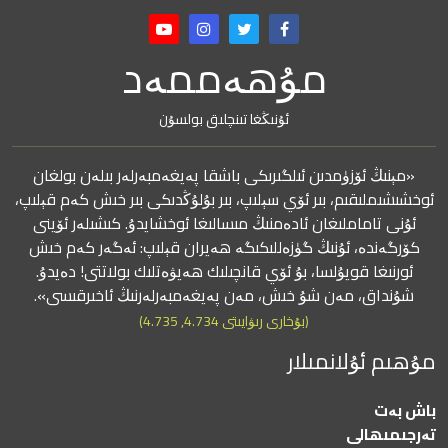
مۇھەممەد
ئۇنىڭغا تىنچلىق بولسۇن
«مېنىڭ ئۆزۈمدىن ئىلگىرىكى باشقا پەيغەمبەرلەر بىلەن بولغان
ئوخشىشىملىقىم، بىر ئۆي سېلىپ، بىر بۇلۇڭدىكى بىر خىش كەم قېلىپ،
ئۇنى تاماملىغان ئادەمنىڭ مىسالىغا ئوخشايدۇ. كىشىلەر ئۆينى
كۆرگەندە، ئۇنىڭ گۈزەللىكىگە ھەيران قېلىپ: ئەگەر كەم خىش
ئورنىغا قويۇلسا، بۇ ئۆي قانچىلىك ھەيۋەتلىك بولاتتى! دەيدۇ.
شۇنداق، مەن شۇ خىش، مەن پەيغەمبەرلەرنىڭ ئاخىرقىسى».
(بۇخارى رىۋايىتى 4.734, 4.735)
مۇھىم ئۇلانمىلار
باش بەت
تەرجىمىھالى