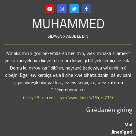
MUHAMMED
SILAVÊN XWEDÊ LÊ BIN
"Mînaka min li gorî pêxemberên berî min, wekî mînaka zilamekî
ye ku xaniyek ava kiriye û temam kiriye, ji bilî yek kerpîçeke vala.
Dema ku mirov xanî dibînin, heyranê bedewiya wî dimînin û
dibêjin: Eger ew kerpîça vala li cihê xwe bihata danîn, dê ev xanî
çiqas xweşik bibûya! Îcar, ez ew kerpîç im, û ez xatema
Pêxemberan im."
(Ji aliyê Buxarî ve hatiye rîwayetkirin 4.734, 4.735)
Girêdanên girîng
Mal
Jînenîgarî