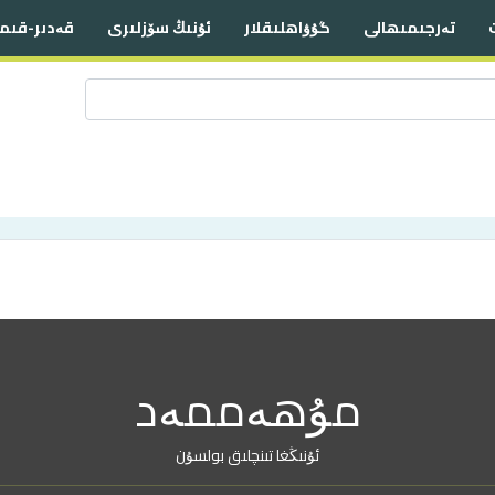
تەرجىمىھالى
گۇۋاھلىقلار
ئۇنىڭ سۆزلىرى
قەدىر-قىم
مۇھەممەد
ئۇنىڭغا تىنچلىق بولسۇن