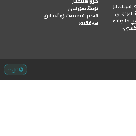
گۇۋاھلىقلار
 سېلىپ، بىر
ئۇنىڭ سۆزلىرى
ىلەر ئۆينى
قەدىر-قىممەت ۋە ئەخلاق
ۆي قانچىلىك
ھەققىدە
رقىسى».
تىل