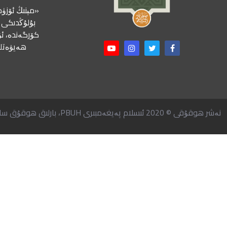
«مېنىڭ ئۆزۈم
بۇلۇڭدىكى ب
كۆرگەندە، ئۇ
ھەيۋەتلى
نەشر ھوقۇقى © 2020 ئىسلام پەيغەمبىرى PBUH، بارلىق ھوقۇق ساقلانغان