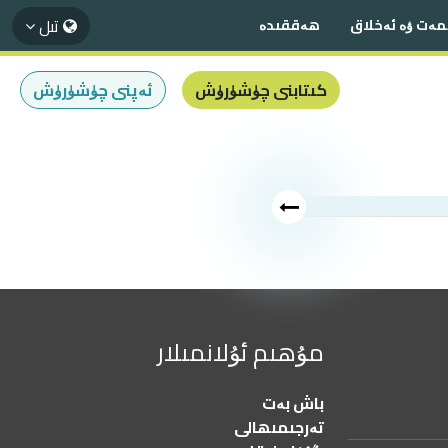
تىل
مەت ۋە ئەخلاق
ھەققىدە
كىتابنى چۈشۈرۈش
ئەپنى چۈشۈرۈش
مۇھىم ئۇلانمىلار
باش بەت
تەرجىمىھالى