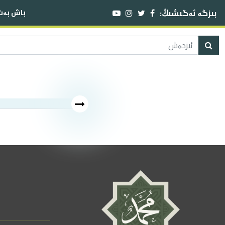
بىزگە ئەگىشىڭ:
باش بەت