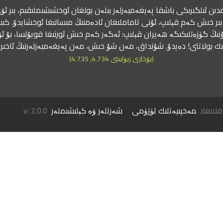
دىن ئىلگىرىكى باشقا پەيغەمبەرلەر بىلەن بولغان ئوخشىشىملىقىم، بىر ئۆي
ىر خىش كەم قېلىپ، ئۇنى تاماملىغان ئادەمنىڭ مىسالىغا ئوخشايدۇ. كىش
نىڭ گۈزەللىكىگە ھەيران قېلىپ: ئەگەر كەم خىش ئورنىغا قويۇلسا، بۇ ئ
ك بولاتتى! دەيدۇ. شۇنداق، مەن شۇ خىش، مەن پەيغەمبەرلەرنىڭ ئاخى
(بۇخارى رىۋايىتى 4.734, 4.735)
مەخپىيەتلىك تۈزۈمى
|
شەرتلەر ۋە كېلىشىملەر
v: 2.0.0