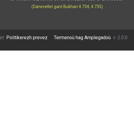
(Danevellet gant Bukhari 4.734, 4.735)
et
Politikerezh prevez
|
Termenoù hag Amplegadoù
v: 2.0.0