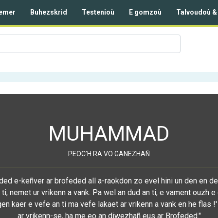
emer
Buhezskrid
Testenioù
E gomzoù
Talvoudoù &
MUHAMMAD
PEOC'H RA VO GANEZHAÑ
ed e-keñver ar brofeded all a-raokdon zo evel hini un den en d
ti, nemet ur vrikenn a vank. Pa wel an dud an ti, e vament ouzh 
gen kaer e vefe an ti ma vefe lakaet ar vrikenn a vank en he flas
ar vrikenn-se, ha me eo an diwezhañ eus ar Brofeded."