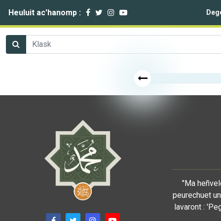
Heuluit ac'hanomp :
Deg
"Ma heñveld
peurechuet un 
lavaront : 'Pe