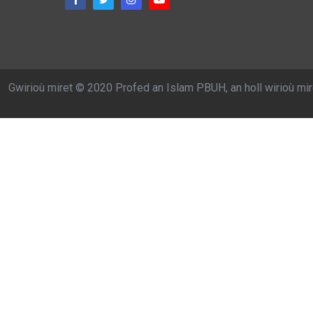
Gwirioù miret © 2020 Profed an Islam PBUH, an holl wirioù mir