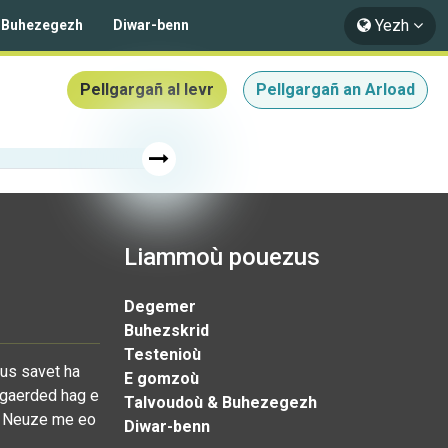
Yezh
 Buhezegezh
Diwar-benn
Pellgargañ al levr
Pellgargañ an Arload
Liammoù pouezus
Degemer
Buhezskrid
Testenioù
eus savet ha
E gomzoù
e gaerded hag e
Talvoudoù & Buhezegezh
 !' Neuze me eo
Diwar-benn