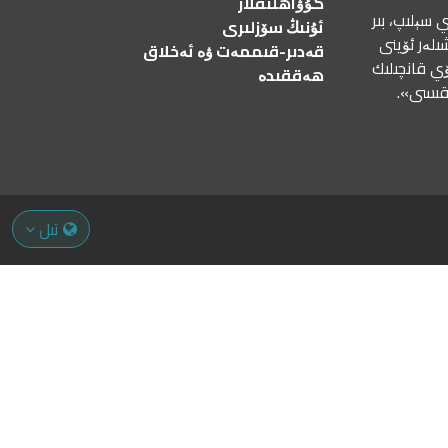
گۇۋاھلىقلار
 سېلىپ، بىر
ئۇنىڭ سۆزلىرى
ىلەر ئۆينى
قەدىر-قىممەت ۋە ئەخلاق
ۆي قانچىلىك
ھەققىدە
رقىسى».
تىل