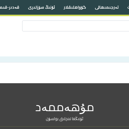
تەرجىمىھالى
گۇۋاھلىقلار
ئۇنىڭ سۆزلىرى
قەدىر-قىم
مۇھەممەد
ئۇنىڭغا تىنچلىق بولسۇن