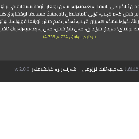
دىن ئىلگىرىكى باشقا پەيغەمبەرلەر بىلەن بولغان ئوخشىشىملىقىم، بىر ئۆي
ىر خىش كەم قېلىپ، ئۇنى تاماملىغان ئادەمنىڭ مىسالىغا ئوخشايدۇ. كىش
نىڭ گۈزەللىكىگە ھەيران قېلىپ: ئەگەر كەم خىش ئورنىغا قويۇلسا، بۇ ئ
ك بولاتتى! دەيدۇ. شۇنداق، مەن شۇ خىش، مەن پەيغەمبەرلەرنىڭ ئاخى
(بۇخارى رىۋايىتى 4.734, 4.735)
مەخپىيەتلىك تۈزۈمى
|
شەرتلەر ۋە كېلىشىملەر
v: 2.0.0