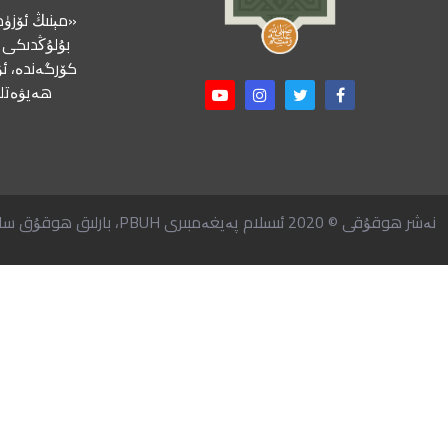
«مېنىڭ ئۆزۈم
بۇلۇڭدىكى ب
كۆرگەندە، ئۇ
ھەيۋەتلى
نەشر ھوقۇقى © 2020 ئىسلام پەيغەمبىرى PBUH، بارلىق ھوقۇق ساقلانغان