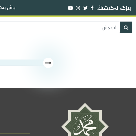
بىزگە ئەگىشىڭ:
باش بەت