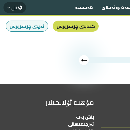
تىل
مەت ۋە ئەخلاق
ھەققىدە
كىتابنى چۈشۈرۈش
ئەپنى چۈشۈرۈش
مۇھىم ئۇلانمىلار
باش بەت
تەرجىمىھالى