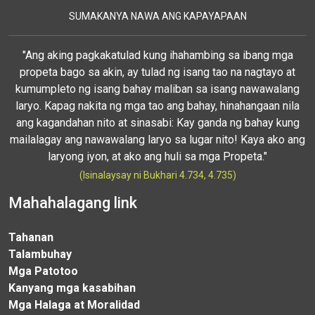
SUMAKANYA NAWA ANG KAPAYAPAAN
"Ang aking pagkakatulad kung ihahambing sa ibang mga
propeta bago sa akin, ay tulad ng isang tao na nagtayo at
kumumpleto ng isang bahay maliban sa isang nawawalang
laryo. Kapag nakita ng mga tao ang bahay, hinahangaan nila
ang kagandahan nito at sinasabi: Kay ganda ng bahay kung
mailalagay ang nawawalang laryo sa lugar nito! Kaya ako ang
laryong iyon, at ako ang huli sa mga Propeta."
(Isinalaysay ni Bukhari 4.734, 4.735)
Mahahalagang link
Tahanan
Talambuhay
Mga Patotoo
Kanyang mga kasabihan
Mga Halaga at Moralidad