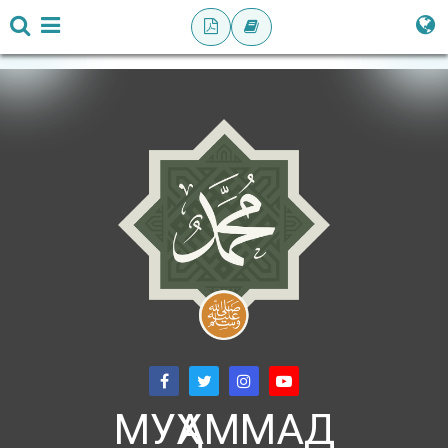
МУҲАММАД