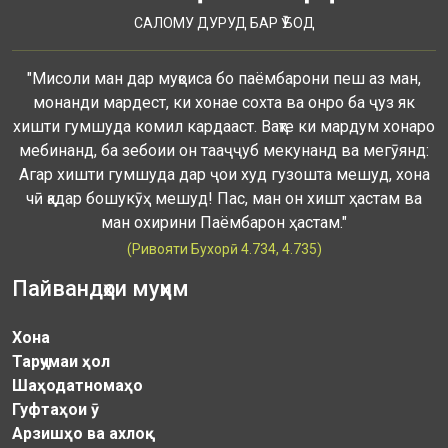
САЛОМУ ДУРУД БАР Ӯ БОД
"Мисоли ман дар муқоиса бо паёмбарони пеш аз ман,
монанди мардест, ки хонае сохта ва онро ба ҷуз як
хишти гумшуда комил кардааст. Вақте ки мардум хонаро
мебинанд, ба зебоии он тааҷҷуб мекунанд ва мегӯянд:
Агар хишти гумшуда дар ҷои худ гузошта мешуд, хона
чӣ қадар бошукӯҳ мешуд! Пас, ман он хишт ҳастам ва
ман охирини Паёмбарон ҳастам."
(Ривояти Бухорӣ 4.734, 4.735)
Пайвандҳои муҳим
Хона
Тарҷумаи ҳол
Шаҳодатномаҳо
Гуфтаҳои ӯ
Арзишҳо ва ахлоқ