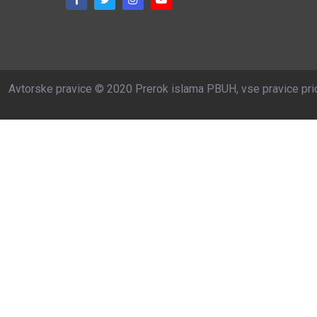
Avtorske pravice © 2020 Prerok islama PBUH, vse pravice pri