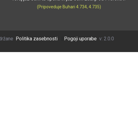
(Pripoveduje Buhari 4.734, 4.735)
držane
Politika zasebnosti
|
Pogoji uporabe
v: 2.0.0