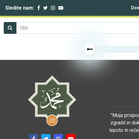
Sledite nam:
Do
"Moja prispod
zgradil in do
lepoto in reče