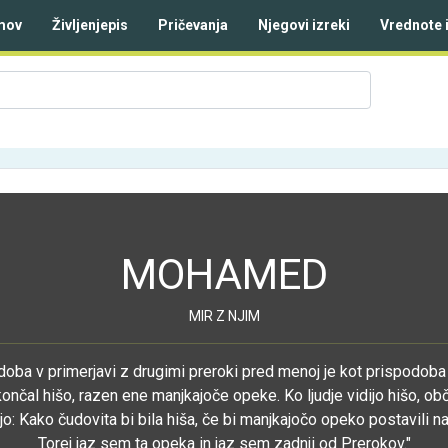
mov
Življenjepis
Pričevanja
Njegovi izreki
Vrednote 
MOHAMED
MIR Z NJIM
oba v primerjavi z drugimi preroki pred menoj je kot prispodoba 
končal hišo, razen ene manjkajoče opeke. Ko ljudje vidijo hišo, ob
jo: Kako čudovita bi bila hiša, če bi manjkajočo opeko postavili 
Torej jaz sem ta opeka in jaz sem zadnji od Prerokov."