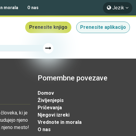
Jezik
in morala
O nas
Prenesite knjigo
Prenesite aplikacijo
Pomembne povezave
Domov
Življenjepis
Pričevanja
človeka, ki je
Njegovi izreki
čudujejo njeno
Vrednote in morala
na njeno mesto!
O nas