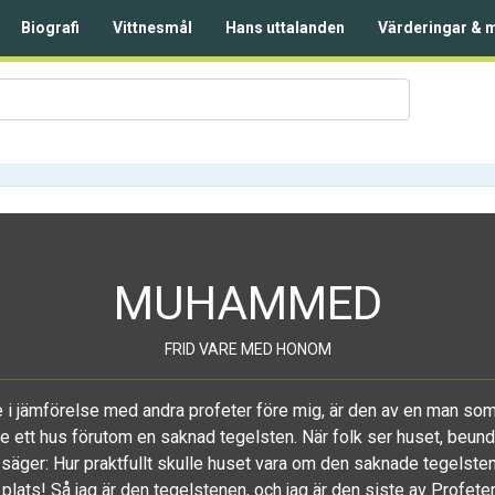
Biografi
Vittnesmål
Hans uttalanden
Värderingar & 
MUHAMMED
FRID VARE MED HONOM
e i jämförelse med andra profeter före mig, är den av en man s
de ett hus förutom en saknad tegelsten. När folk ser huset, beun
säger: Hur praktfullt skulle huset vara om den saknade tegelste
 plats! Så jag är den tegelstenen, och jag är den siste av Profeter