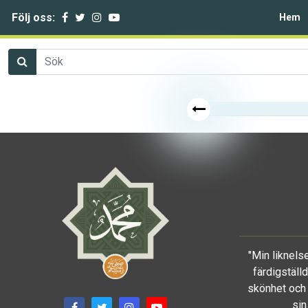
Följ oss:
Hem
"Min liknels
färdigställ
skönhet och 
sin