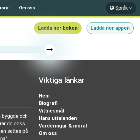
Språk
moral
Om oss
Ladda ner boken
Ladda ner appen
Viktiga länkar
Hem
Biografi
Vittnesmål
om byggde och
Hans uttalanden
drar de dess
Värderingar & moral
nen sattes på
Om oss
na."