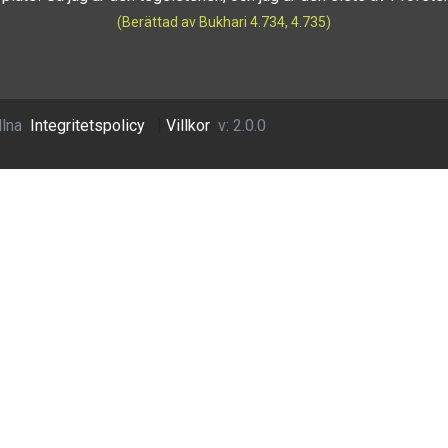
(Berättad av Bukhari 4.734, 4.735)
llna
Integritetspolicy
|
Villkor
v: 2.0.0