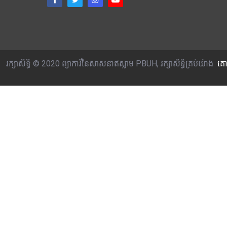
រក្សាសិទ្ធិ © 2020 ព្យាការីនៃសាសនាឥស្លាម PBUH, រក្សាសិទ្ធិគ្រប់យ៉ាង
គោ