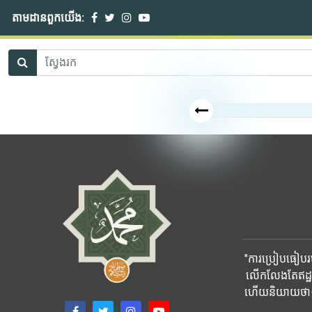
តាមដានពួកយើង:
"ការប្រៀបធៀបរបស
លើកលែងតែឥដ្ឋ
ហើយនិយាយថា៖ ផ្ទ