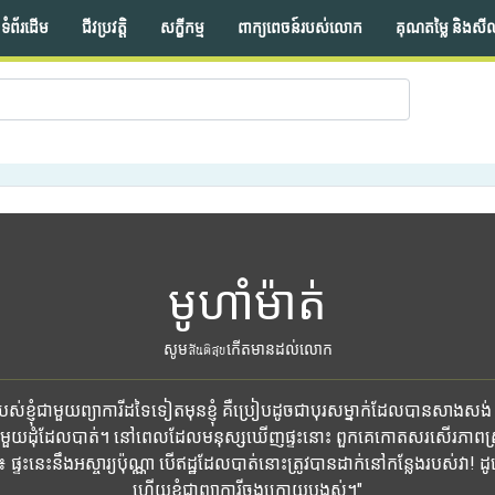
ទំព័រដើម
ជីវប្រវត្តិ
សក្ខីកម្ម
ពាក្យពេចន៍របស់លោក
គុណតម្លៃ និងសី
មូហាំម៉ាត់
សូមสันติสุขកើតមានដល់លោក
់ខ្ញុំជាមួយព្យាការីដទៃទៀតមុនខ្ញុំ គឺប្រៀបដូចជាបុរសម្នាក់ដែលបានសាងសង់ 
មួយដុំដែលបាត់។ នៅពេលដែលមនុស្សឃើញផ្ទះនោះ ពួកគេកោតសរសើរភាពស្រ
ះនេះនឹងអស្ចារ្យប៉ុណ្ណា បើឥដ្ឋដែលបាត់នោះត្រូវបានដាក់នៅកន្លែងរបស់វា! ដូច្នេះ
ហើយខ្ញុំជាព្យាការីចុងក្រោយបង្អស់។"