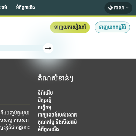
ភាសា
លធម៌
អំពី​ពួក​យើង
ទាញយកសៀវភៅ
ទាញយកកម្មវិធី
តំណសំខាន់ៗ
ទំព័រដើម
ជីវប្រវត្តិ
សក្ខីកម្ម
និងបញ្ចប់ផ្ទះមួយ
ពាក្យពេចន៍របស់លោក
ស់ស្អាតរបស់វា
គុណតម្លៃ និងសីលធម៌
ខ្ញុំគឺជាឥដ្ឋនោះ
អំពី​ពួក​យើង