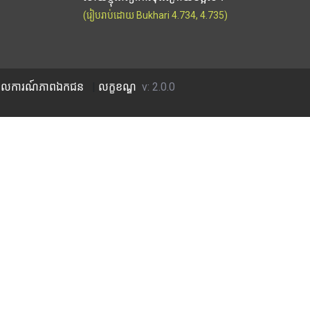
(រៀបរាប់ដោយ Bukhari 4.734, 4.735)
លការណ៍​ភាព​ឯកជន
|
លក្ខខណ្ឌ
v: 2.0.0