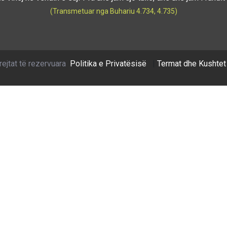
(Transmetuar nga Buhariu 4.734, 4.735)
rejtat të rezervuara
Politika e Privatësisë
|
Termat dhe Kushtet