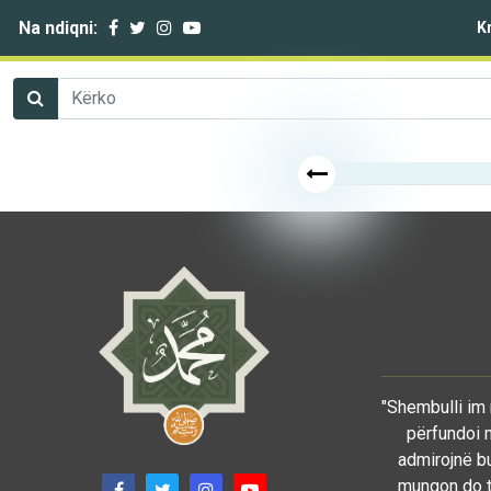
Na ndiqni:
K
"Shembulli im 
përfundoi n
admirojnë bu
mungon do të