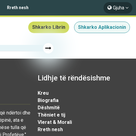
Gjuha
Rreth nesh
Shkarko Librin
Shkarko Aplikacionin
Lidhje të rëndësishme
Kreu
Biografia
Dëshmitë
 që ndërtoi dhe
Thëniet e tij
ëpinë, ata e
Vlerat & Morali
nëse tulla që
Rreth nesh
i Profetëve."