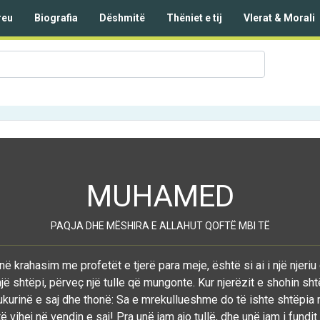
reu
Biografia
Dëshmitë
Thëniet e tij
Vlerat & Morali
MUHAMED
PAQJA DHE MËSHIRA E ALLAHUT QOFTË MBI TË
në krahasim me profetët e tjerë para meje, është si ai i një njeriu
jë shtëpi, përveç një tulle që mungonte. Kur njerëzit e shohin sht
kurinë e saj dhe thonë: Sa e mrekullueshme do të ishte shtëpia 
 vihej në vendin e saj! Pra unë jam ajo tullë, dhe unë jam i fundit 