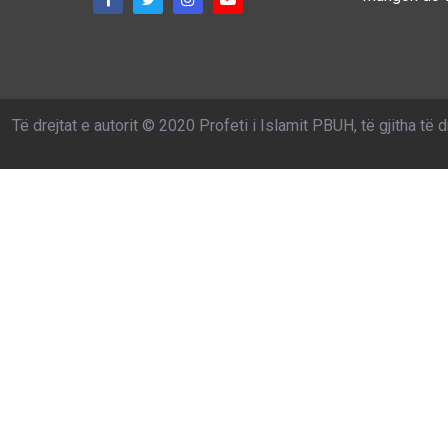
Të drejtat e autorit © 2020 Profeti i Islamit PBUH, të gjitha të d