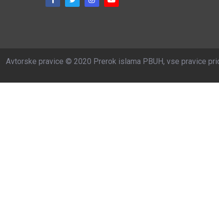
Avtorske pravice © 2020 Prerok islama PBUH, vse pravice pri