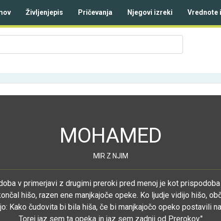
mov
Življenjepis
Pričevanja
Njegovi izreki
Vrednote 
MOHAMED
MIR Z NJIM
oba v primerjavi z drugimi preroki pred menoj je kot prispodoba 
končal hišo, razen ene manjkajoče opeke. Ko ljudje vidijo hišo, ob
jo: Kako čudovita bi bila hiša, če bi manjkajočo opeko postavili 
Torej jaz sem ta opeka in jaz sem zadnji od Prerokov."