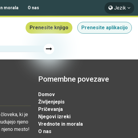
Jezik
in morala
O nas
Prenesite knjigo
Prenesite aplikacijo
Pomembne povezave
Domov
Življenjepis
Pričevanja
človeka, ki je
Njegovi izreki
čudujejo njeno
Vrednote in morala
na njeno mesto!
O nas