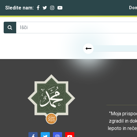
Sledite nam:
Do
"Moja prispod
zgradil in do
lepoto in reče