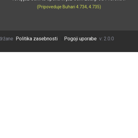
(Pripoveduje Buhari 4.734, 4.735)
držane
Politika zasebnosti
|
Pogoji uporabe
v: 2.0.0