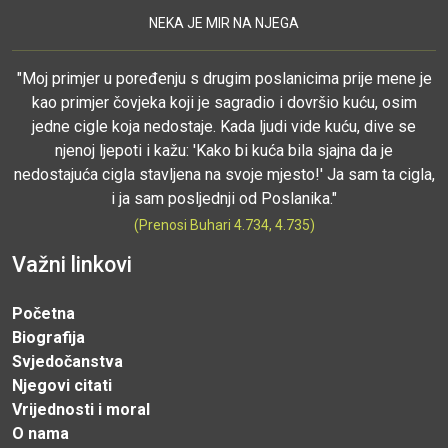
NEKA JE MIR NA NJEGA
"Moj primjer u poređenju s drugim poslanicima prije mene je
kao primjer čovjeka koji je sagradio i dovršio kuću, osim
jedne cigle koja nedostaje. Kada ljudi vide kuću, dive se
njenoj ljepoti i kažu: 'Kako bi kuća bila sjajna da je
nedostajuća cigla stavljena na svoje mjesto!' Ja sam ta cigla,
i ja sam posljednji od Poslanika."
(Prenosi Buhari 4.734, 4.735)
Važni linkovi
Početna
Biografija
Svjedočanstva
Njegovi citati
Vrijednosti i moral
O nama