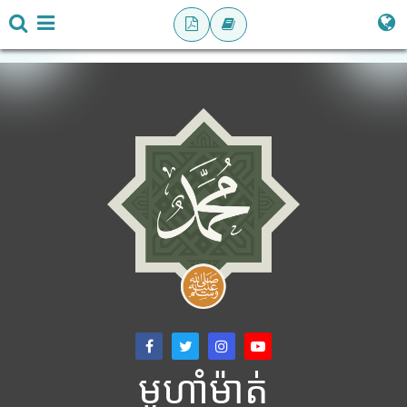
មូហាំម៉ាត់