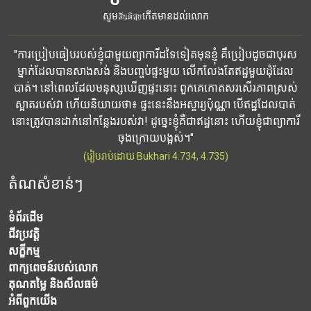
សូមสันติสุขកើតមានដល់លោក
"ការប្រៀបធៀបរបស់ខ្ញុំជាមួយព្យាការីដទៃទៀតមុនខ្ញុំ គឺប្រៀបដូចជាបុរស
ម្នាក់ដែលបានសាងសង់ និងបញ្ចប់ផ្ទះមួយ លើកលែងតែឥដ្ឋមួយដុំដែល
បាត់។ នៅពេលដែលមនុស្សឃើញផ្ទះនោះ ពួកគេកោតសរសើរភាពស្រស់
ស្អាតរបស់វា ហើយនិយាយថា៖ ផ្ទះនេះនឹងអស្ចារ្យប៉ុណ្ណា បើឥដ្ឋដែលបាត់
នោះត្រូវបានដាក់នៅកន្លែងរបស់វា! ដូច្នេះខ្ញុំគឺជាឥដ្ឋនោះ ហើយខ្ញុំជាព្យាការី
ចុងក្រោយបង្អស់។"
(រៀបរាប់ដោយ Bukhari 4.734, 4.735)
តំណសំខាន់ៗ
ទំព័រដើម
ជីវប្រវត្តិ
សក្ខីកម្ម
ពាក្យពេចន៍របស់លោក
គុណតម្លៃ និងសីលធម៌
អំពី​ពួក​យើង