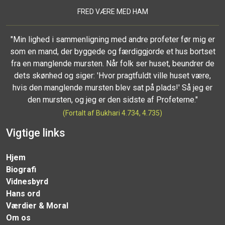
FRED VÆRE MED HAM
"Min lighed i sammenligning med andre profeter før mig er
som en mand, der byggede og færdiggjorde et hus bortset
fra en manglende mursten. Når folk ser huset, beundrer de
dets skønhed og siger: 'Hvor pragtfuldt ville huset være,
hvis den manglende mursten blev sat på plads!' Så jeg er
den mursten, og jeg er den sidste af Profeterne."
(Fortalt af Bukhari 4.734, 4.735)
Vigtige links
Hjem
Biografi
Vidnesbyrd
Hans ord
Værdier & Moral
Om os