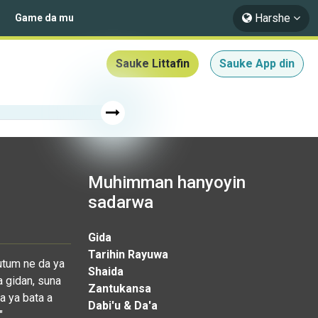
Harshe
Game da mu
Sauke Littafin
Sauke App din
Muhimman hanyoyin
sadarwa
Gida
Tarihin Rayuwa
utum ne da ya
Shaida
a gidan, suna
Zantukansa
a ya bata a
Dabi'u & Da'a
"