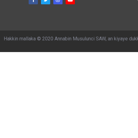
Hakkin mallaka © 2020 Annabin Musulunci SAW, an kiyaye duk