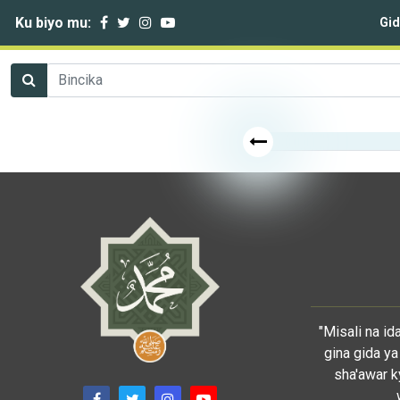
Ku biyo mu:
Gi
"Misali na i
gina gida ya
sha'awar k