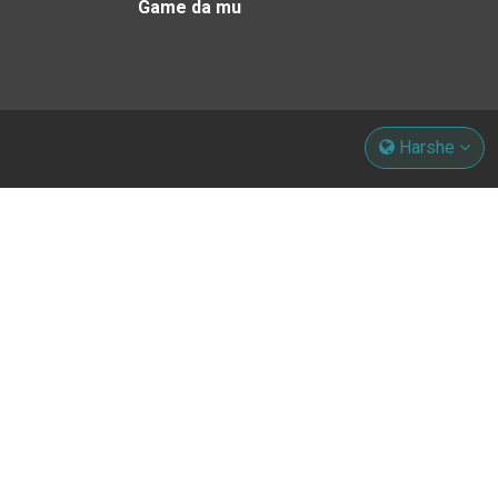
Game da mu
Harshe