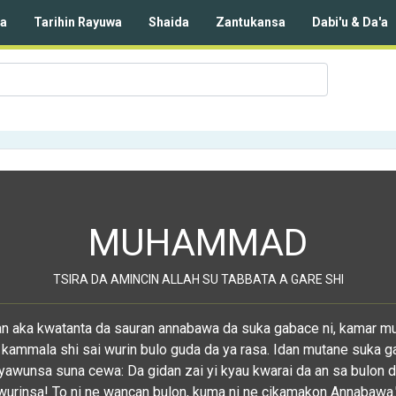
da
Tarihin Rayuwa
Shaida
Zantukansa
Dabi'u & Da'a
MUHAMMAD
TSIRA DA AMINCIN ALLAH SU TABBATA A GARE SHI
dan aka kwatanta da sauran annabawa da suka gabace ni, kamar m
 kammala shi sai wurin bulo guda da ya rasa. Idan mutane suka g
yawunsa suna cewa: Da gidan zai yi kyau kwarai da an sa bulon d
wurinsa! To ni ne wancan bulon, kuma ni ne cikamakon Annabawa.