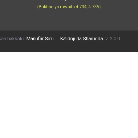
(Bukhari ya ruwaito 4.734, 4.735)
kan hakkoki
Manufar Sirri
|
Ka'idoji da Sharuɗɗa
v: 2.0.0