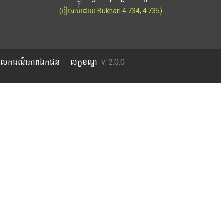
(រៀបរាប់ដោយ Bukhari 4.734, 4.735)
លការណ៍​ភាព​ឯកជន
|
លក្ខខណ្ឌ
v: 2.0.0