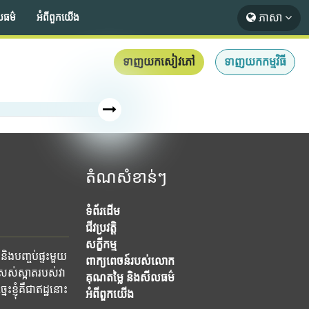
ភាសា
លធម៌
អំពី​ពួក​យើង
ទាញយកសៀវភៅ
ទាញយកកម្មវិធី
តំណសំខាន់ៗ
ទំព័រដើម
ជីវប្រវត្តិ
សក្ខីកម្ម
និងបញ្ចប់ផ្ទះមួយ
ពាក្យពេចន៍របស់លោក
ស់ស្អាតរបស់វា
គុណតម្លៃ និងសីលធម៌
ខ្ញុំគឺជាឥដ្ឋនោះ
អំពី​ពួក​យើង