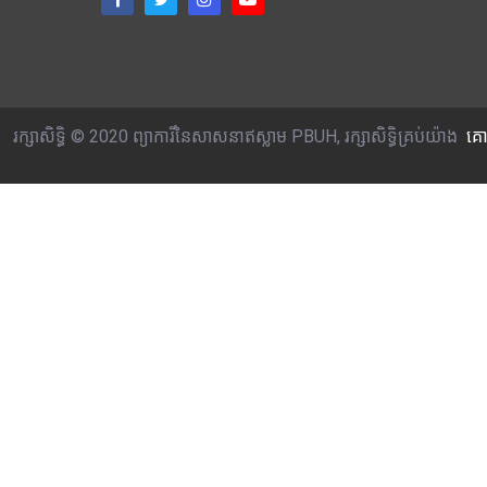
រក្សាសិទ្ធិ © 2020 ព្យាការីនៃសាសនាឥស្លាម PBUH, រក្សាសិទ្ធិគ្រប់យ៉ាង
គោ