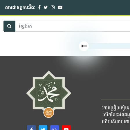
តាមដានពួកយើង:
"ការប្រៀបធៀបរបស
លើកលែងតែឥដ្ឋ
ហើយនិយាយថា៖ ផ្ទ