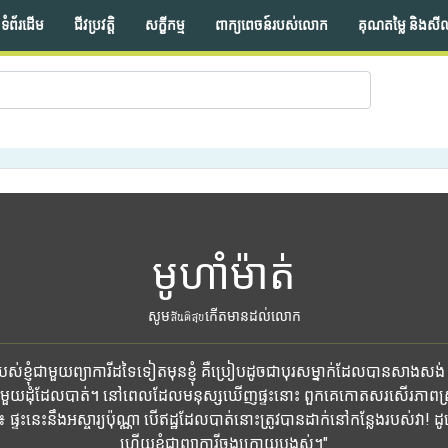
ទំព័រដើម
ជីវប្រវត្តិ
សក្ខីកម្ម
ពាក្យពេចន៍របស់លោក
គុណតម្លៃ និងសី
មូហាំម៉ាត់
សូមสันติสุขកើតមានដល់លោក
់ខ្ញុំជាមួយព្យាការីដទៃទៀតមុនខ្ញុំ គឺប្រៀបដូចជាបុរសម្នាក់ដែលបានសាងសង់ 
មួយដុំដែលបាត់។ នៅពេលដែលមនុស្សឃើញផ្ទះនោះ ពួកគេកោតសរសើរភាពស្រ
ះនេះនឹងអស្ចារ្យប៉ុណ្ណា បើឥដ្ឋដែលបាត់នោះត្រូវបានដាក់នៅកន្លែងរបស់វា! ដូច្នេះ
ហើយខ្ញុំជាព្យាការីចុងក្រោយបង្អស់។"