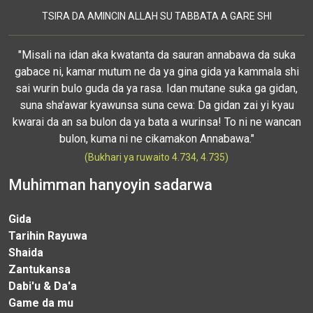
TSIRA DA AMINCIN ALLAH SU TABBATA A GARE SHI
"Misali na idan aka kwatanta da sauran annabawa da suka
gabace ni, kamar mutum ne da ya gina gida ya kammala shi
sai wurin bulo guda da ya rasa. Idan mutane suka ga gidan,
suna sha'awar kyawunsa suna cewa: Da gidan zai yi kyau
kwarai da an sa bulon da ya bata a wurinsa! To ni ne wancan
bulon, kuma ni ne cikamakon Annabawa."
(Bukhari ya ruwaito 4.734, 4.735)
Muhimman hanyoyin sadarwa
Gida
Tarihin Rayuwa
Shaida
Zantukansa
Dabi'u & Da'a
Game da mu