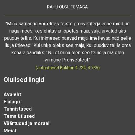
RAHU OLGU TEMAGA
"Minu sarnasus võrreldes teiste prohvetitega enne mind on
nagu mees, kes ehitas ja lõpetas maja, välja arvatud üks
puuduv tellis. Kui inimesed näevad maja, imetlevad nad selle
ilu ja ütlevad: 'Kui uhke oleks see maja, kui puuduv tellis oma
kohale pandaks!' Nii et mina olen see tellis ja ma olen
viimane Prohvetitest."
(Jutustanud Bukhari 4.734, 4.735)
Olulised lingid
Avaleht
Elulugu
Tunnistused
Tema ütlused
Väärtused ja moraal
Meist