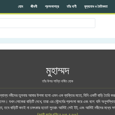
হোম
জীবনী
প্রশংসাপত্র
তাঁর বাণী
মূল্যবোধ ও নৈতিকতা
মুহাম্মদ
তাঁর উপর শান্তি বর্ষিত হোক
অন্যান্য নবীদের তুলনায় আমার উপমা হলো এমন এক ব্যক্তির মতো, যিনি একটি বাড়ি তৈরি 
 করলেন। যখন লোকেরা বাড়িটি দেখে, তারা এর সৌন্দর্যের প্রশংসা করে এবং বলে: যদি অনুপস্থিত
তো, তবে বাড়িটি কতই না চমৎকার হতো! সুতরাং আমিই সেই ইট, এবং আমিই নবীদের মধ্যে সর
(বুখারী কর্তৃক বর্ণিত ৪.৭৩৪, ৪.৭৩৫)