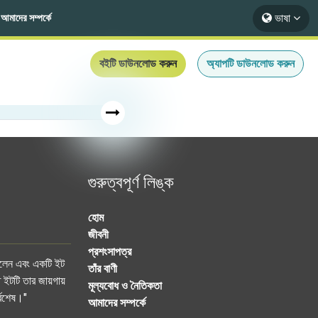
ভাষা
আমাদের সম্পর্কে
বইটি ডাউনলোড করুন
অ্যাপটি ডাউনলোড করুন
গুরুত্বপূর্ণ লিঙ্ক
হোম
জীবনী
প্রশংসাপত্র
করলেন এবং একটি ইট
তাঁর বাণী
 ইটটি তার জায়গায়
মূল্যবোধ ও নৈতিকতা
্বশেষ।"
আমাদের সম্পর্কে