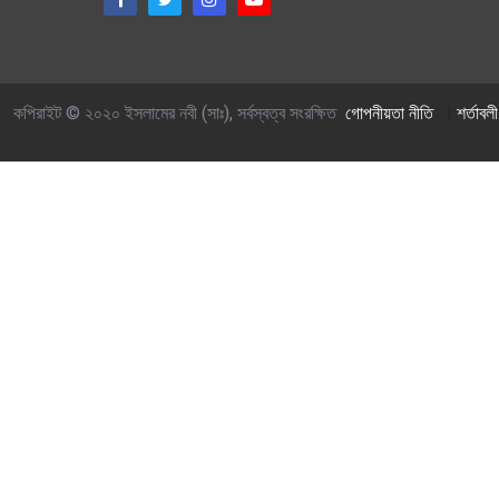
কপিরাইট © ২০২০ ইসলামের নবী (সাঃ), সর্বস্বত্ব সংরক্ষিত
গোপনীয়তা নীতি
|
শর্তাবলী