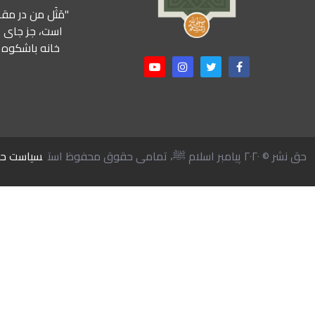
"مَثَل من در م
است، جز جای یک
خانه باشکوه 
حق نشر © ۲۰۲۰ پیامبر اسلام ﷺ، تمامی حقوق محفوظ است
سیاست ح