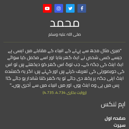
محمد
صلی اللہ علیہ وسلم
"میری مثال مجھ سے پہلے کے انبیاء کے مقابلے میں ایسی ہے
جیسے کسی شخص نے ایک گھر بنایا اور اسے مکمل کیا سوائے
ایک اینٹ کی جگہ کے۔ جب لوگ اس گھر کو دیکھتے ہیں تو اس
کی خوبصورتی کی تعریف کرتے ہیں اور کہتے ہیں: اگر یہ گمشدہ
اینٹ اپنی جگہ پر رکھ دی جائے تو یہ گھر کتنا شاندار ہو جائے گا!
پس میں ہی وہ اینٹ ہوں، اور میں انبیاء میں سے آخری ہوں۔"
(روایت بخاری 4.734، 4.735)
اہم لنکس
صفحہ اول
سیرت