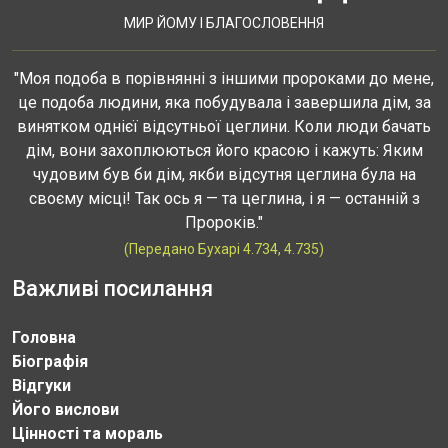
МИР ЙОМУ І БЛАГОСЛОВЕННЯ
"Моя подоба в порівнянні з іншими пророками до мене,
це подоба людини, яка побудувала і завершила дім, за
винятком однієї відсутньої цеглини. Коли люди бачать
дім, вони захоплюються його красою і кажуть: Яким
чудовим був би дім, якби відсутня цеглина була на
своєму місці! Так ось я — та цеглина, і я — останній з
Пророків."
(Передано Бухарі 4.734, 4.735)
Важливі посилання
Головна
Біографія
Відгуки
Його вислови
Цінності та мораль