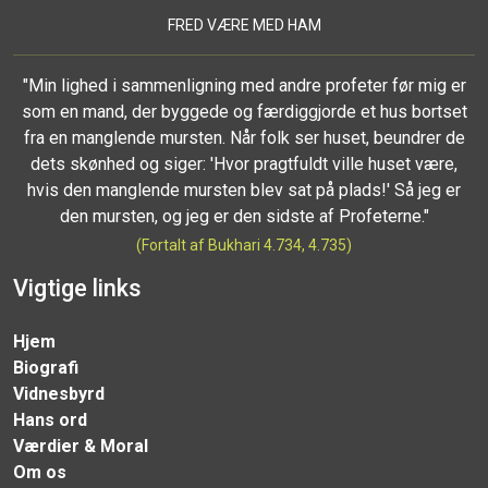
FRED VÆRE MED HAM
"Min lighed i sammenligning med andre profeter før mig er
som en mand, der byggede og færdiggjorde et hus bortset
fra en manglende mursten. Når folk ser huset, beundrer de
dets skønhed og siger: 'Hvor pragtfuldt ville huset være,
hvis den manglende mursten blev sat på plads!' Så jeg er
den mursten, og jeg er den sidste af Profeterne."
(Fortalt af Bukhari 4.734, 4.735)
Vigtige links
Hjem
Biografi
Vidnesbyrd
Hans ord
Værdier & Moral
Om os