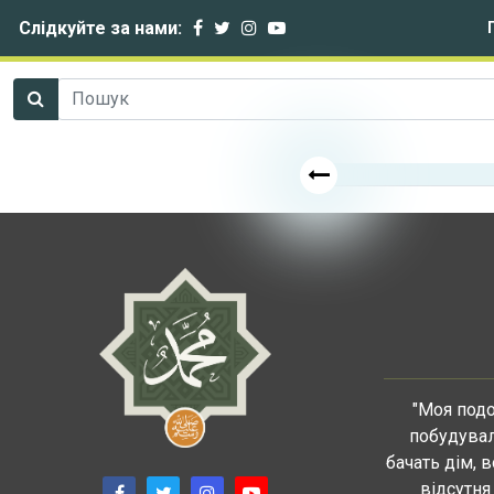
Слідкуйте за нами:
"Моя подо
побудувал
бачать дім, 
відсутня 