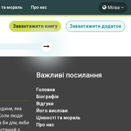
Мова
і та мораль
Про нас
Завантажити книгу
Завантажити додаток
Важливі посилання
Головна
Біографія
Відгуки
юдини, яка
Його вислови
 Коли люди
Цінності та мораль
 би дім, якби
Про нас
останній з