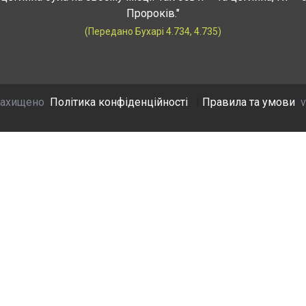
Пророків."
(Передано Бухарі 4.734, 4.735)
захищено
Політика конфіденційності
|
Правила та умови
v