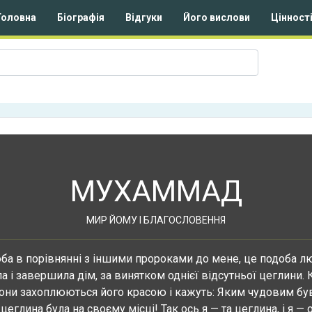
Головна
Біографія
Відгуки
Його вислови
Цінност
МУХАММАД
МИР ЙОМУ І БЛАГОСЛОВЕННЯ
ба в порівнянні з іншими пророками до мене, це подоба л
а і завершила дім, за винятком однієї відсутньої цеглини.
вони захоплюються його красою і кажуть: Яким чудовим був
цеглина була на своєму місці! Так ось я — та цеглина, і я — 