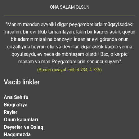
ONA SALAM OLSUN
"Mənim məndən əvvəlki digər peyğəmbərlərlə müqayisədəki
misalım, bir evi tikib tamamlayan, lakin bir kərpici əskik qoyan
bir adamın misalına bənzəyir. İnsanlar evi görəndə onun
gözəlliyinə heyran olur və deyirlər: Əgər əskik kərpic yerinə
qoyulsaydı, ev necə də möhtəşəm olardı! Bax, o kərpic
mənəm və mən Peyğəmbərlərin sonuncusuyam."
(Buxari rəvayət edib 4.734, 4.735)
Vacib linklər
Ana Səhifə
Bioqrafiya
Rəylər
Onun kəlamları
Dəyərlər və Əxlaq
Haqqımızda