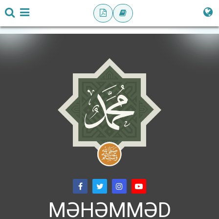
MƏHƏMMƏD