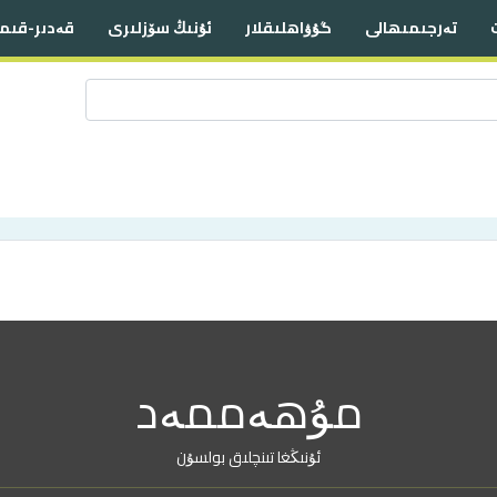
تەرجىمىھالى
گۇۋاھلىقلار
ئۇنىڭ سۆزلىرى
قەدىر-قىم
مۇھەممەد
ئۇنىڭغا تىنچلىق بولسۇن