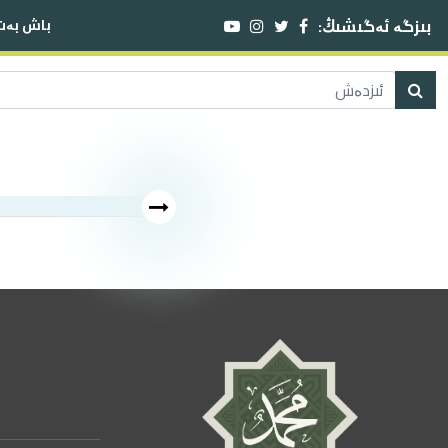
بىزگە ئەگىشىڭ:
باش بەت