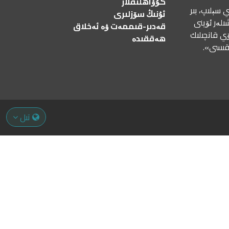
گۇۋاھلىقلار
 سېلىپ، بىر
ئۇنىڭ سۆزلىرى
ىلەر ئۆينى
قەدىر-قىممەت ۋە ئەخلاق
ۆي قانچىلىك
ھەققىدە
رقىسى».
تىل