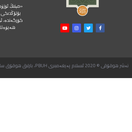
«مېنىڭ ئۆزۈم
بۇلۇڭدىكى ب
كۆرگەندە، ئۇ
ھەيۋەتلى
نەشر ھوقۇقى © 2020 ئىسلام پەيغەمبىرى PBUH، بارلىق ھوقۇق ساقلانغان