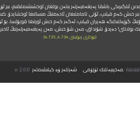
دىن ئىلگىرىكى باشقا پەيغەمبەرلەر بىلەن بولغان ئوخشىشىملىقىم، بىر ئۆي
ىر خىش كەم قېلىپ، ئۇنى تاماملىغان ئادەمنىڭ مىسالىغا ئوخشايدۇ. كىش
نىڭ گۈزەللىكىگە ھەيران قېلىپ: ئەگەر كەم خىش ئورنىغا قويۇلسا، بۇ ئ
ك بولاتتى! دەيدۇ. شۇنداق، مەن شۇ خىش، مەن پەيغەمبەرلەرنىڭ ئاخى
(بۇخارى رىۋايىتى 4.734, 4.735)
مەخپىيەتلىك تۈزۈمى
|
شەرتلەر ۋە كېلىشىملەر
v: 2.0.0