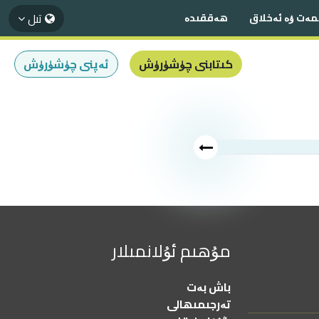
تىل
مەت ۋە ئەخلاق
ھەققىدە
كىتابنى چۈشۈرۈش
ئەپنى چۈشۈرۈش
مۇھىم ئۇلانمىلار
باش بەت
تەرجىمىھالى