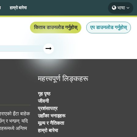
भाषा
ा
हाम्रो बारेमा
किताब डाउनलोड गर्नुहोस्
एप डाउनलोड गर्नुहोस्
महत्त्वपूर्ण लिङ्कहरू
गृह पृष्ठ
जीवनी
प्रशंसापत्र
राएको इँटा बाहेक
उहाँका भनाइहरू
न् र भन्छन्: यदि
मूल्य र नैतिकता
ाहरूमध्ये अन्तिम
हाम्रो बारेमा