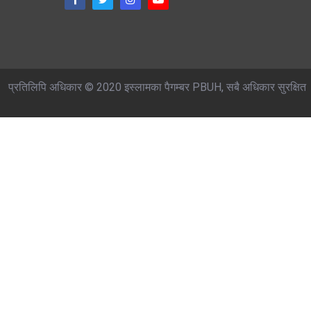
प्रतिलिपि अधिकार © 2020 इस्लामका पैगम्बर PBUH, सबै अधिकार सुरक्षित