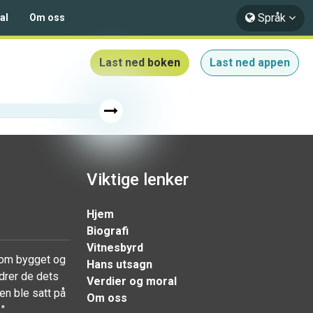
Språk
al
Om oss
Last ned boken
Last ned appen
Viktige lenker
Hjem
Biografi
Vitnesbyrd
som bygget og
Hans utsagn
ndrer de dets
Verdier og moral
en ble satt på
Om oss
"