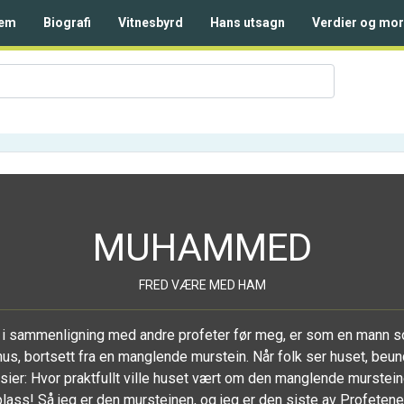
em
Biografi
Vitnesbyrd
Hans utsagn
Verdier og mor
MUHAMMED
FRED VÆRE MED HAM
e i sammenligning med andre profeter før meg, er som en mann 
 hus, bortsett fra en manglende murstein. Når folk ser huset, beu
sier: Hvor praktfullt ville huset vært om den manglende murstein
plass! Så jeg er den mursteinen, og jeg er den siste av Profetene.