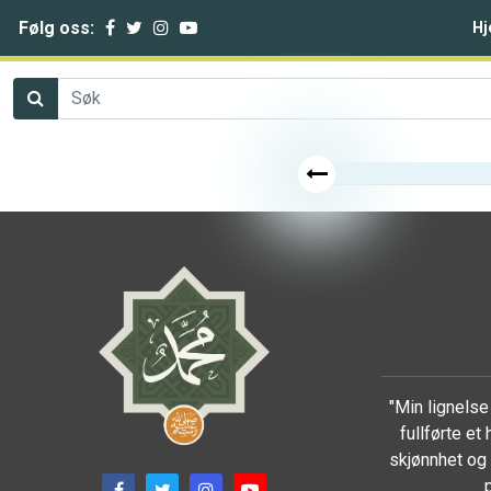
Følg oss:
Hj
"Min lignels
fullførte et
skjønnhet og 