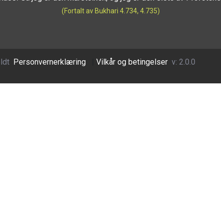
(Fortalt av Bukhari 4.734, 4.735)
ldt
Personvernerklæring
|
Vilkår og betingelser
v: 2.0.0