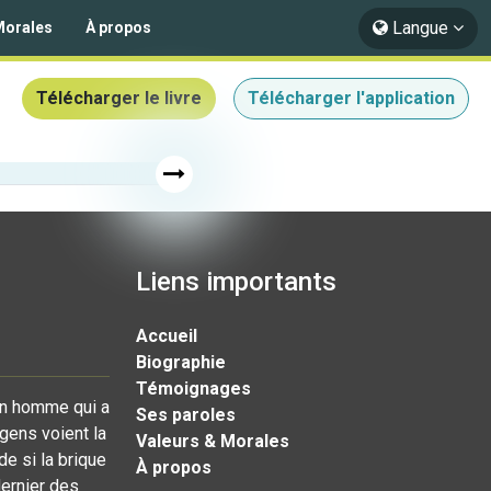
Langue
Morales
À propos
Télécharger le livre
Télécharger l'application
Liens importants
Accueil
Biographie
Témoignages
'un homme qui a
Ses paroles
gens voient la
Valeurs & Morales
e si la brique
À propos
dernier des