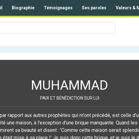
il
Biographie
Témoignages
Ses paroles
Valeurs & 
MUHAMMAD
PAIX ET BÉNÉDICTION SUR LUI
par rapport aux autres prophètes qui m'ont précédé, est celle d
été une maison, à l'exception d'une brique manquante. Quand les 
dmirent sa beauté et disent : 'Comme cette maison serait splendid
était mise à sa place !' Je suis donc cette brique, et je suis le 