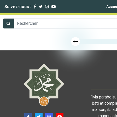
Suivez-nous :
Accue
"Ma parabole, 
bâti et compl
maison, ils a
manquante 