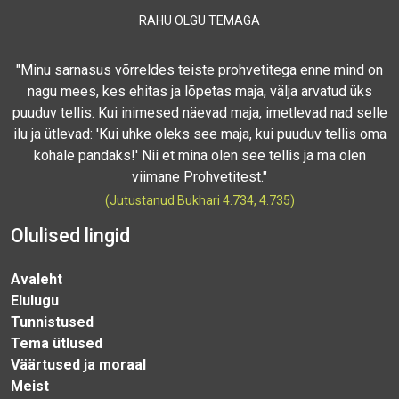
RAHU OLGU TEMAGA
"Minu sarnasus võrreldes teiste prohvetitega enne mind on
nagu mees, kes ehitas ja lõpetas maja, välja arvatud üks
puuduv tellis. Kui inimesed näevad maja, imetlevad nad selle
ilu ja ütlevad: 'Kui uhke oleks see maja, kui puuduv tellis oma
kohale pandaks!' Nii et mina olen see tellis ja ma olen
viimane Prohvetitest."
(Jutustanud Bukhari 4.734, 4.735)
Olulised lingid
Avaleht
Elulugu
Tunnistused
Tema ütlused
Väärtused ja moraal
Meist